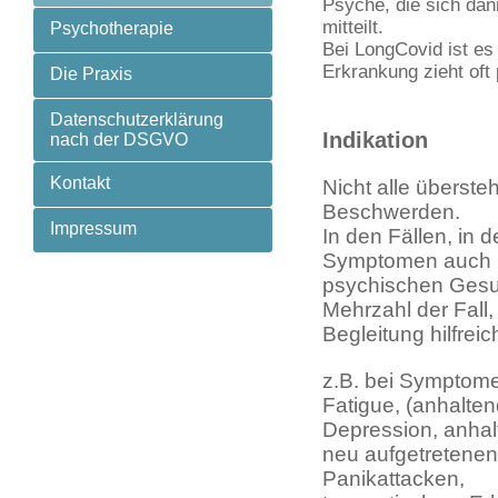
Psyche, die sich dan
mitteilt.
Psychotherapie
Bei LongCovid ist es
Erkrankung zieht oft
Die Praxis
Datenschutzerklärung
Indikation
nach der DSGVO
Kontakt
Nicht alle überste
Beschwerden.
Impressum
In den Fällen, in 
Symptomen auch B
psychischen Gesund
Mehrzahl der Fall
Begleitung hilfreic
z.B. bei Symptome
Fatigue,
(anhalte
Depressi
on,
anhal
neu aufgetretenen
Panikattacken,