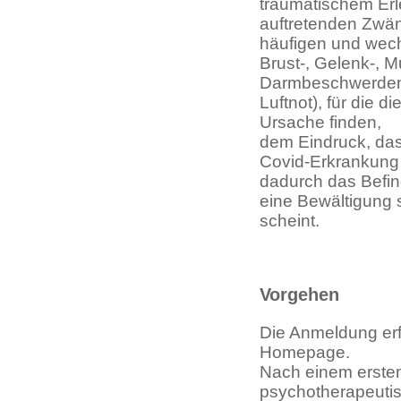
traumatischem Erl
auftretenden Zwä
häufigen und we
Brust
-
, Gelenk
-
, M
Darmbeschwerden,
Luftnot), für
die di
Ursache finden,
dem Eindruck, da
Covid-Erkrankung 
dadurch das Befind
eine Bewältigung 
scheint.
Vorgehen
Die Anmeldung erf
Homepage.
Nach einem ersten
psychotherapeuti