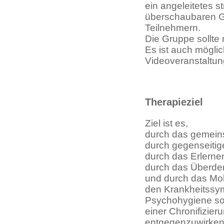
ein angeleitetes s
überschaubaren G
Teilnehmern.
Die Gruppe sollte 
Es ist auch möglic
Videoveranstaltun
Therapieziel
Ziel ist es,
durch das gemein
durch gegenseitig
durch das Erlernen
durch das Überden
und durch das Mob
den Krankheitssy
Psychohygiene s
einer Chronifizie
entgegenzuwirken