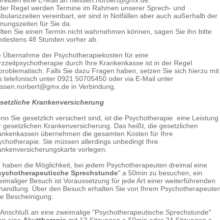
hreiben eine E-Mail an niessen.norbert@gmx.de.
 der Regel werden Termine im Rahmen unserer Sprech- und
bulanzzeiten vereinbart, wir sind in Notfällen aber auch außerhalb der
fnungszeiten für Sie da.
llten Sie einen Termin nicht wahrnehmen können, sagen Sie ihn bitte
ndestens 48 Stunden vorher ab.
e Übernahme der Psychotherapiekosten für eine
rzzeitpsychotherapie durch Ihre Krankenkasse ist in der Regel
problematisch. Falls Sie dazu Fragen haben, setzen Sie sich hierzu mit
s telefonisch unter 0921 50705450 oder via E-Mail unter
essen.norbert@gmx.de in Verbindung.
setzliche Krankenversicherung
nn Sie gesetzlich versichert sind, ist die Psychotherapie eine Leistung
r gesetzlichen Krankenversicherung. Das heißt, die gesetzlichen
ankenkassen übernehmen die gesamten Kosten für Ihre
ychotherapie. Sie müssen allerdings unbedingt Ihre
ankenversicherungskarte vorlegen.
e haben die Möglichkeit, bei jedem Psychotherapeuten dreimal eine
sychotherapeutische Sprechstunde
" a 50min zu besuchen, ein
eimaliger Besuch ist Voraussetzung für jede Art einer weiterführenden
handlung. Über den Besuch erhalten Sie von Ihrem Psychotherapeute
ne Bescheinigung.
 Anschluß an eine zweimalige "Psychotherapeutische Sprechstunde"