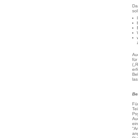
Da
sol
Au
fü
(„R
erf
Be
la
Be
Fü
Te
Ps
Au
ein
"A
an