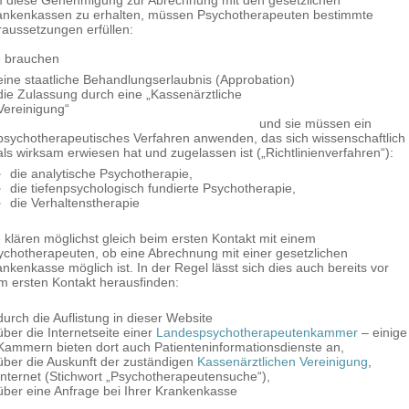
 diese Genehmigung zur Abrechnung mit den gesetzlichen
ankenkassen zu erhalten, müssen Psychotherapeuten bestimmte
raussetzungen erfüllen:
e brauchen
eine staatliche Behandlungserlaubnis (Approbation)
die Zulassung durch eine „Kassenärztliche
Vereinigung“
und sie müssen ein
psychotherapeutisches Verfahren anwenden, das sich wissenschaftlich
als wirksam erwiesen hat und zugelassen ist („Richtlinienverfahren“):
die analytische Psychotherapie,
die tiefenpsychologisch fundierte Psychotherapie,
die Verhaltenstherapie
e klären möglichst gleich beim ersten Kontakt mit einem
ychotherapeuten, ob eine Abrechnung mit einer gesetzlichen
nkenkasse möglich ist. In der Regel lässt sich dies auch bereits vor
m ersten Kontakt herausfinden:
durch die Auflistung in dieser Website
über die Internetseite einer
Landespsychotherapeutenkammer
– einige
Kammern bieten dort auch Patienteninformationsdienste an,
über die Auskunft der zuständigen
Kassenärztlichen Vereinigung
,
Internet (Stichwort „Psychotherapeutensuche“),
über eine Anfrage bei Ihrer Krankenkasse