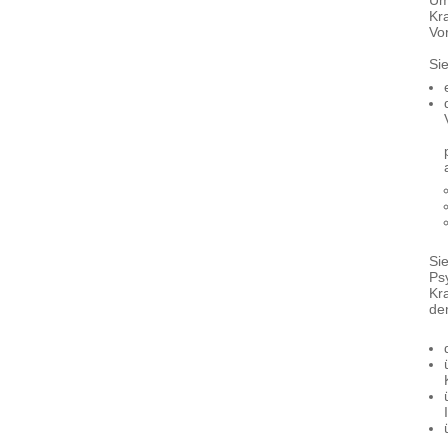
Um
Kr
Vo
Si
Si
Ps
Kra
de