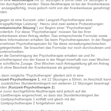
nn eine
Akuttherapie
mit 12 Sitzungen a 50min oder 24 Sitzungen a
min durchgeführt werden. Diese Akuttherapie ist bei der Krankenkasse
r anzeigepflichtig, muss jedoch nicht von der Krankenkasse genehmigt
rden.
gegen ist eine Kurzzeit- oder Langzeit-Psychotherapie eine
tragspflichtige Leistung“. Hierzu sind zwei weitere Probesitzungen
robatorische Sitzung
“) vor Beginn einer "Psychotherapie"
forderlich. Für diese "Psychotherapie" müssen Sie bei Ihrer
ankenkasse einen Antrag stellen. Das entsprechende Formular sowie
itere Informationen erhalten Sie beim Psychotherapeuten. In der Regel
ernehmen Psychotherapeuten für Sie diese verwaltungstechnischen
gelegenheiten. Sie brauchen das Formular nur noch durchzulesen und
 unterschreiben.
er die Genehmigung der Psychotherapie erhalten sie und Ihr
ychotherapeut von der Kasse in der Regel innerhalb von zwei Wochen
e schriftliche Zusage. Drei Wochen nach Antragstellung gilt ein Antrag
ch ohne Bescheid der Krankenkasse als genehmigt.
e dann mögliche "Psychotherapie" gliedert sich in eine
rzzeit-Psychotherapie 1
, mit 12 Sitzungen a 50min, im Anschluß kan
n zusätzliches Stundenkontingent von weiteren 12 Sitzungen beantragt
rden (
Kurzzeit-Psychotherapie 2
).
ne zuvor durchgeführte Akuttherapie wird jedoch auf die
rzzeittherapie angerechnet, so dass das Stundenkontingent der
zzeitpsychotherapie 1 entfällt und gleich mit der
rzzeitpsychotherapie 2 fortgefahren wird.