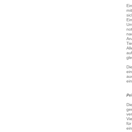
Ei
mit
sic
Ei
Um
no
na
An
Ti
All
au
gl
Di
ei
au
ein
Pr
Di
ge
ver
Vi
fü
ei