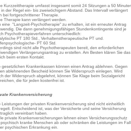
ne Kurzzeittherapie umfasst insgesamt somit 24 Sitzungen a 50 Minute
 in der Regel ein- bis zweiwöchigem Abstand. Das Intervall verlängert
h bei fortgeschrittener Therapie.
ne Therapie kann verlängert werden.
 eine "Langzeit-Psychotherapie" zu erhalten, ist ein erneuter Antrag
twendig. Die dann genehmigungsfähigen Stundenkontingente sind je
ch Psychotherapieverfahren unterschiedlich:
alytische PT 180 Std., Verhaltenstherapeutische PT und.
efenpsychologische- PT 60 Std.
erdings sind nicht alle Psychotherapeuten bereit, den erforderlichen
fwendigen Verlängerungsantrag zu erstellen. Am Besten klären Sie das
eich beim ersten Kontakt.
e gesetzlichen Krankenkassen können einen Antrag ablehnen. Gegen
nen ablehnenden Bescheid können Sie Widerspruch einlegen. Wird
ch der Widerspruch abgelehnt, können Sie Klage beim Sozialgericht
reichen, die für jeden kostenfrei ist.
ivate Krankenversicherung
e Leistungen der privaten Krankenversicherung sind nicht einheitlich
regelt. Entscheidend ist, was der Versicherte und seine Versicherung
traglich vereinbart haben.
ele private Krankenversicherungen lehnen einen Versicherungsschutz
r psychisch kranke Menschen ab oder schränken die Leistungen im Fall
ner psychischen Erkrankung ein.