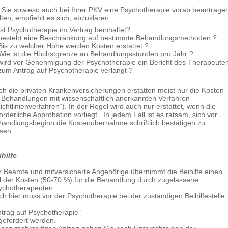
 Sie sowieso auch bei Ihrer PKV eine Psychotherapie vorab beantrage
lten, empfiehlt es sich, abzuklären:
Ist Psychotherapie im Vertrag beinhaltet?
besteht eine Beschränkung auf bestimmte Behandlungsmethoden ?
Bis zu welcher Höhe werden Kosten erstattet ?
Wie ist die Höchstgrenze an Behandlungsstunden pro Jahr ?
wird vor Genehmigung der Psychotherapie ein Bericht des Therapeute
zum Antrag auf Psychotherapie verlangt ?
ch die privaten Krankenversicherungen erstatten meist nur die Kosten
r Behandlungen mit wissenschaftlich anerkannten Verfahren
ichtlinienverfahren“). In der Regel wird auch nur erstattet, wenn die
orderliche Approbation vorliegt. In jedem Fall ist es ratsam, sich vor
handlungsbeginn die Kostenübernahme schriftlich bestätigen zu
ssen.
ihilfe
r Beamte und mitversicherte Angehörige übernimmt die Beihilfe einen
il der Kosten (50-70 %) für die Behandlung durch zugelassene
ychotherapeuten.
ch hier muss vor der Psychotherapie bei der zuständigen Beihilfestelle
ntrag auf Psychotherapie"
gefordert werden.