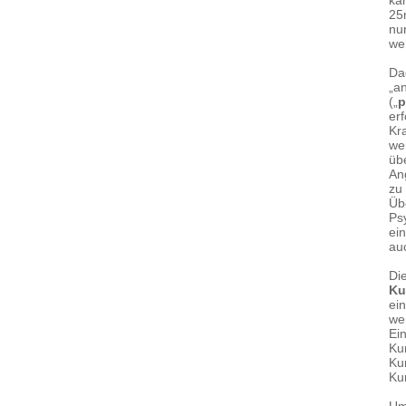
ka
25
nu
we
Da
„an
(„
p
er
Kr
we
üb
An
zu
Üb
Ps
ein
au
Di
Ku
ei
we
Ei
Ku
Kur
Ku