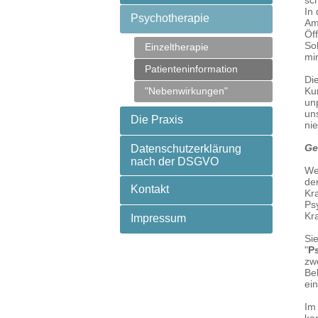
sc
In
Psychotherapie
Am
Öf
So
Einzeltherapie
mi
Patienteninformation
Di
"Nebenwirkungen"
Ku
un
un
Die Praxis
ni
Ge
Datenschutzerklärung
nach der DSGVO
We
de
Kontakt
Kr
Ps
Kr
Impressum
Si
"
P
zw
Be
ei
Im